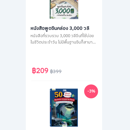
หนังสือพูดจีนคล่อง 3,000 วลี
หนังสือที่รวบรวม 3,000 วลีจีนที่ใช้บ่อย
ในชีวิตประจำวัน ไม่มีพื้นฐานจีนก็สามารถ
พูดได้ทันทีด้วยคำอ่านภาษาไทย โดยใน
เล่มจะเรียงลำดับวลีจีนตามคำแปลภาษา
ไทย เพื่อให้เปิดใช้ง่าย แค่คิดเป็นไทยก็พูด
จีนได้ทันที
฿209
฿399
-3%