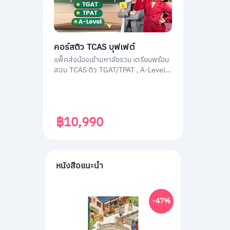
คอร์สติว TCAS บุฟเฟต์
แพ็คส่งน้องเข้ามหาลัยรวม เตรียมพร้อม
สอบ TCAS ติว TGAT/TPAT , A-Level
(วิชาสามัญ) , กสพท โดยติวเตอร์ผู้
เชี่ยวชาญทุกวิชา ประสบการณ์สูง
฿10,990
หนังสือแนะนำ
-47%