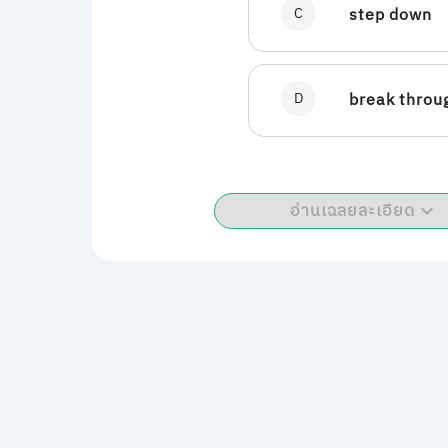
C
step down
D
break throu
อ่านเฉลยละเอียด