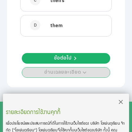
C
theirs
D
them
ข้อต่อไป
อ่านเฉลยละเอียด
รายละเอียดการใช้งานคุกกี้
เพื่อประโยชน์และประสบการณ์ที่ดีในการใช้งานเว็บไซต์ของ บริษัท โอเพ่นดูเรียน จํา
สงวนลิขสิทธิ์โดย บริษัท โอเพ่นดูเรียน จำกัด 2021 ©︎ OpenDurian
กัด
(“โอเพ่นดูเรียน”)
โอเพ่นดูเรียนจึงใช้คุกกี้บนเว็บไซต์ของบริษัท ทั้งนี้ คุณ