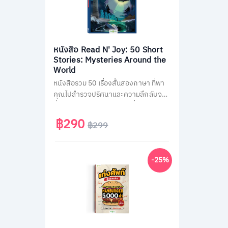
หนังสือ Read N' Joy: 50 Short
Stories: Mysteries Around the
World
หนังสือรวม 50 เรื่องสั้นสองภาษา ที่พา
คุณไปสำรวจปริศนาและความลึกลับจาก
ทั่วโลก เช่น พีระมิด, เอเลียนที่ Area 51
และสามเหลี่ยมเบอร์มิวด้า อ่านง่าย จบใน
฿290
฿299
หน้าเดียว พร้อม QR Code ฟังเสียง
เจ้าของภาษา และคำศัพท์สำคัญกว่า
1,500 คำ ช่วยพัฒนาทักษะอ่าน-ฟัง
-25%
ภาษาอังกฤษได้อย่างสนุกสนาน เหมาะ
สำหรับผู้ที่ชอบเรื่องลึกลับและต้องการ
ฝึกภาษาในเวลาเดียวกัน