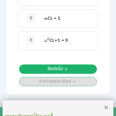
D
ωCL = 1
E
CL+1 = 0
ω
2
ข้อต่อไป
อ่านเฉลยละเอียด