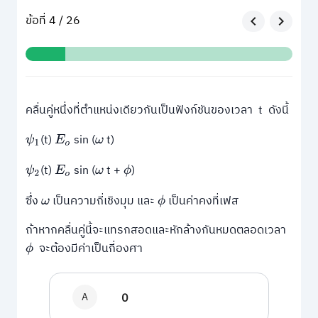
ข้อที่ 4 / 26
คลื่นคู่หนึ่งที่ตำแหน่งเดียวกันเป็นฟังก์ชันของเวลา t ดังนี้
(t)
sin (
t)
ψ
1
E
o
ω
(t)
sin (
t +
)
ψ
2
E
o
ω
ϕ
ซึ่ง
เป็นความถี่เชิงมุม และ
เป็นค่าคงที่เฟส
ω
ϕ
ถ้าหากคลื่นคู่นี้จะแทรกสอดและหักล้างกันหมดตลอดเวลา
จะต้องมีค่าเป็นกี่องศา
ϕ
A
0