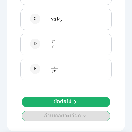
C
γ
a
V
o
γ
a
V
o
D
a
γ
V
o
E
ข้อต่อไป
อ่านเฉลยละเอียด