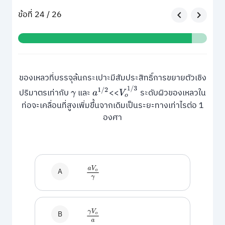
ข้อที่ 24 / 26
ของเหลวที่บรรจุล้นกระเปาะมีสัมประสิทธิ์การขยายตัวเชิง
V
o
1
/
3
a
1
/
2
ปริมาตรเท่ากับ
และ
<<
ระดับผิวของเหลวใน
γ
ท่อจะเคลื่อนที่สูงเพิ่มขึ้นจากเดิมเป็นระยะทางเท่าไรต่อ 1
องศา
a
V
o
γ
A
γ
V
o
a
B