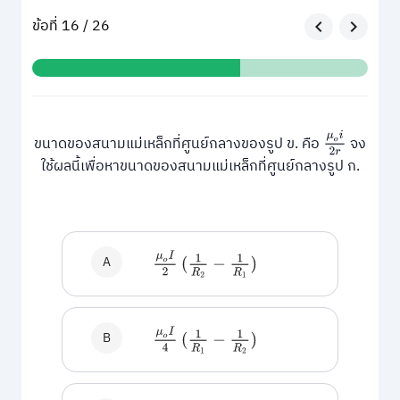
ข้อที่ 16 / 26
μ
o
i
2
r
ขนาดของสนามแม่เหล็กที่ศูนย์กลางของรูป ข. คือ
จง
ใช้ผลนี้เพื่อหาขนาดของสนามแม่เหล็กที่ศูนย์กลางรูป ก.
μ
o
I
2
A
(
1
R
2
−
1
R
1
)
μ
o
I
4
B
(
1
R
1
−
1
R
2
)