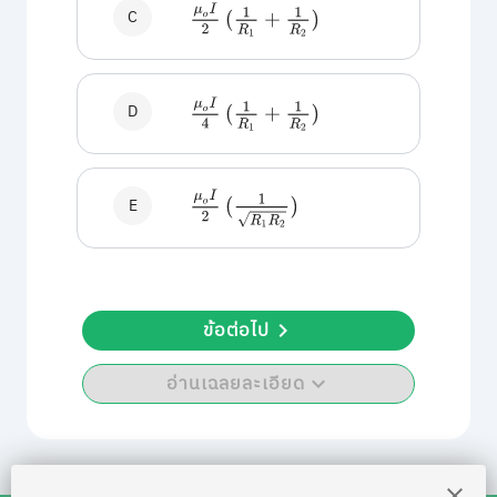
μ
o
I
2
C
(
1
R
1
+
1
R
2
)
μ
o
I
4
D
(
1
R
1
+
1
R
2
)
μ
o
I
2
E
(
1
R
1
R
2
)
ข้อต่อไป
อ่านเฉลยละเอียด