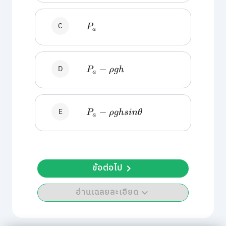
C
P
a
D
P
a
−
ρ
g
h
E
P
a
−
ρ
g
h
s
i
n
θ
ข้อต่อไป
อ่านเฉลยละเอียด