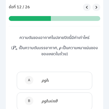
ข้อที่ 12 / 26
ความดันของอากาศในปลายปิดนี้มีค่าเท่าไหร่
(
เป็นความดันบรรยากาศ,
เป็นความหนาแน่นของ
P
a
ρ
ของเหลวในถ้วย)
A
ρ
g
h
B
ρ
g
h
s
i
n
θ