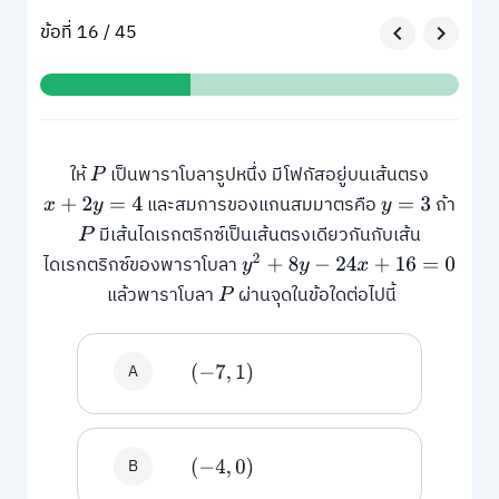
ข้อที่ 16 / 45
ให้
เป็นพาราโบลารูปหนึ่ง มีโฟกัสอยู่บนเส้นตรง
P
และสมการของแกนสมมาตรคือ
ถ้า
x
+
2
y
=
4
y
=
3
มีเส้นไดเรกตริกซ์เป็นเส้นตรงเดียวกันกับเส้น
P
ไดเรกตริกซ์ของพาราโบลา
y
2
+
8
y
−
24
x
+
16
=
0
แล้วพาราโบลา
ผ่านจุดในข้อใดต่อไปนี้
P
A
(
−
7
,
1
)
B
(
−
4
,
0
)