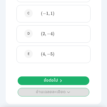
C
(
−
1
,
1
)
D
(
2
,
−
4
)
E
(
4
,
−
5
)
ข้อต่อไป
อ่านเฉลยละเอียด