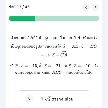
ข้อที่ 13 / 45
กำหนดให้
เป็นรูปสามเหลี่ยม โดยมี
และ
A
B
C
A
,
B
C
A
B
→
B
C
→
b
→
เป็นจุดยอดของรูปสามเหลี่ยม ให้
,
a
→
=
=
C
A
→
และ
=
c
→
=
b
→
b
→
ถ้า
,
และ
แล้ว
a
→
⋅
=
−
15
⋅
c
→
=
−
21
c
→
⋅
a
→
=
−
10
พื้นที่ของรูปสามเหลี่ยม
เท่ากับข้อใดต่อไปนี้
A
B
C
A
2
ตารางหน่วย
7