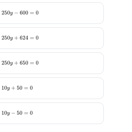
0
y
−
600
=
0
0
y
+
624
=
0
0
y
+
650
=
0
y
+
50
=
0
y
−
50
=
0