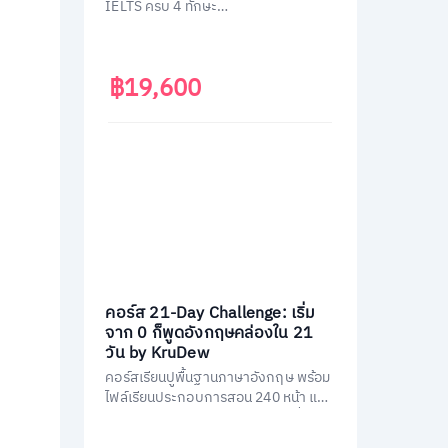
IELTS ครบ 4 ทักษะ
(Listening/Reading/Writing/Speakin
g)
฿19,600
คอร์ส 21-Day Challenge: เริ่ม
จาก 0 ก็พูดอังกฤษคล่องใน 21
วัน by KruDew
คอร์สเรียนปูพื้นฐานภาษาอังกฤษ พร้อม
ไฟล์เรียนประกอบการสอน 240 หน้า และ
คอร์สเรียนสอนโดยครูดิวกว่า 21 ชั่วโมง