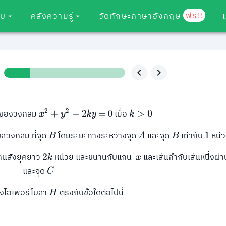
ฟรี!!
อบ
คลังความรู้
วัดทักษะภาษาอังกฤษ
างของวงกลม
เมื่อ
x
2
+
y
2
−
2
k
y
=
0
k
>
0
ัสวงกลม ที่จุด
โดยระยะทางระหว่างจุด
และจุด
เท่ากับ
หน่
B
A
B
1
นสังยุคยาว
หน่วย และขนานกับแกน
และเส้นกำกับเส้นหนึ่งผ่
2
k
x
และจุด
C
งไฮเพอร์โบลา
ตรงกับข้อใดต่อไปนี้
H