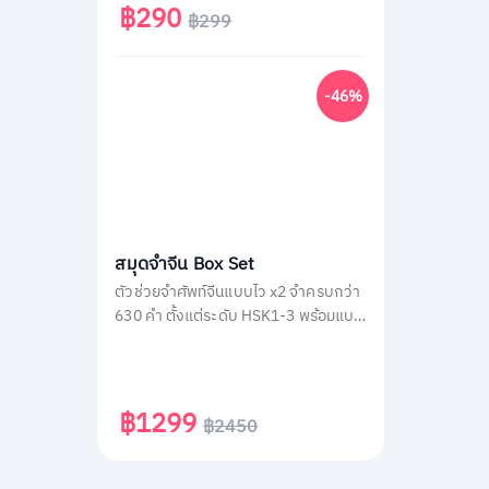
และสามเหลี่ยมเบอร์มิวด้า อ่านง่าย จบใน
฿290
฿299
หน้าเดียว พร้อม QR Code ฟังเสียง
เจ้าของภาษา และคำศัพท์สำคัญกว่า
1,500 คำ ช่วยพัฒนาทักษะอ่าน-ฟัง
-46%
ภาษาอังกฤษได้อย่างสนุกสนาน เหมาะ
สำหรับผู้ที่ชอบเรื่องลึกลับและต้องการ
ฝึกภาษาในเวลาเดียวกัน
สมุดจำจีน Box Set
ตัวช่วยจำศัพท์จีนแบบไว x2 จำครบกว่า
630 คำ ตั้งแต่ระดับ HSK1-3 พร้อมแบบ
ฝึกหัด และแผ่นพับฉบับพกพา
฿1299
฿2450