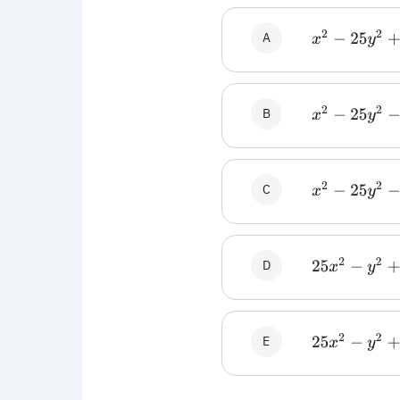
A
x
2
−
25
y
2
+
25
B
x
2
−
25
y
2
−
25
C
x
2
−
25
y
2
−
25
D
25
x
2
−
y
2
+
10
E
25
x
2
−
y
2
+
10