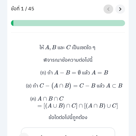
ข้อที่ 1 / 45
ให้
และ
เป็นเซตใด ๆ
A
,
B
C
พิจารณาข้อความต่อไปนี้
(ก) ถ้า
แล้ว
A
−
B
=
∅
A
=
B
(ข) ถ้า
แล้ว
C
−
(
A
∩
B
)
=
C
−
B
A
⊂
B
(ค)
A
∩
B
∩
C
=
[
(
A
∪
B
)
∩
C
]
∩
[
(
A
∩
B
)
∪
C
]
ข้อใดต่อไปนี้ถูกต้อง