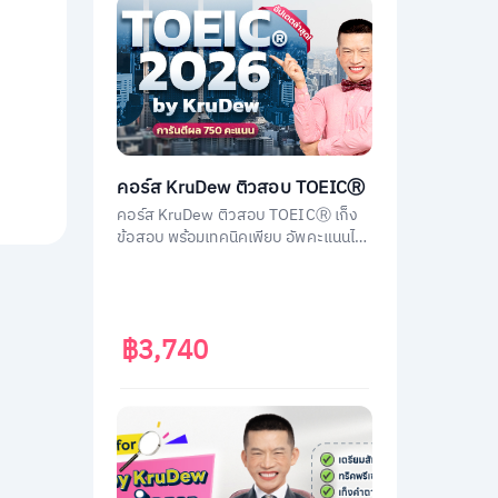
คอร์ส KruDew ติวสอบ TOEICⓇ
คอร์ส KruDew ติวสอบ TOEICⓇ เก็ง
ข้อสอบ พร้อมเทคนิคเพียบ อัพคะแนนได้
พุ่งพรวด ในเวลาไม่ถึงเดือน!
฿3,740