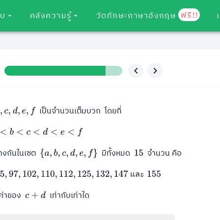
ฟรี!!
อบ
คลังความรู้
วัดทักษะภาษาอังกฤษ
เป็นจำนวนเต็มบวก โดยที่
c
,
d
,
e
,
f
a
<
b
<
c
<
d
<
e
<
f
างกันในเซต
มีทั้งหมด
จำนวน คือ
{
a
,
b
,
c
,
d
,
e
,
f
}
15
95
,
97
,
102
,
110
,
112
,
125
,
132
,
147
และ
155
แ
ล
ะ
วค่าของ
เท่ากับเท่าใด
c
+
d