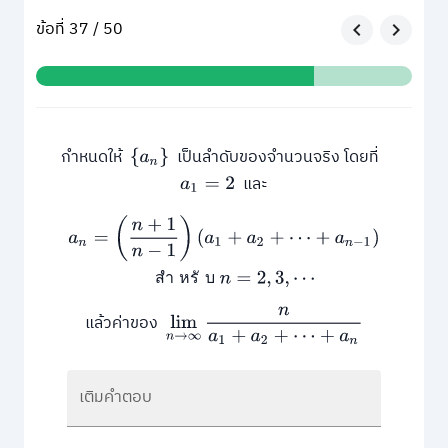
ข้อที่ 37 / 50
กำหนดให้
เป็นลำดับของจำนวนจริง โดยที่
{
a
n
}
และ
a
1
=
2
a
n
=
(
n
+
1
n
−
1
)
(
a
1
+
a
2
+
⋯
+
a
n
−
1
)
สำหรับ
n
=
2
,
3
,
⋯
ส
ำ
ห
ร
ั
บ
lim
n
→
∞
n
a
1
+
a
2
+
⋯
+
a
n
แล้วค่าของ
เติมคำตอบ