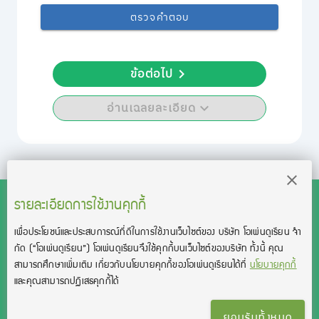
ตรวจคำตอบ
ข้อต่อไป
อ่านเฉลยละเอียด
รายละเอียดการใช้งานคุกกี้
เพื่อประโยชน์และประสบการณ์ที่ดีในการใช้งานเว็บไซต์ของ บริษัท โอเพ่นดูเรียน จํา
สงวนลิขสิทธิ์โดย บริษัท โอเพ่นดูเรียน จำกัด 2021 ©︎ OpenDurian
กัด
(“โอเพ่นดูเรียน”)
โอเพ่นดูเรียนจึงใช้คุกกี้บนเว็บไซต์ของบริษัท ทั้งนี้ คุณ
Co., Ltd.
สามารถศึกษาเพิ่มเติม เกี่ยวกับนโยบายคุกกี้ของโอเพ่นดูเรียนได้ที่
นโยบายคุกกี้
TOEIC® and TOEFL® are registered trademarks of Educational Testing
และคุณสามารถปฏิเสธคุกกี้ได้
Service (ETS).
This product is not endorsed or approved by ETS.
ยอมรับทั้งหมด
เงื่อนไขการใช้งาน
นโยบายความเป็นส่วนตัว
ติดต่อเรา