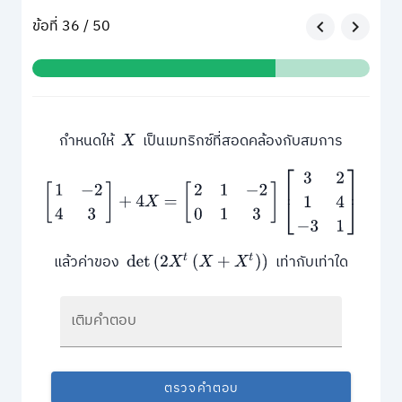
ข้อที่ 36 / 50
กำหนดให้
เป็นเมทริกซ์ที่สอดคล้องกับสมการ
X
[
1
−
2
4
3
]
+
4
X
=
[
2
1
−
2
0
1
3
]
[
3
2
1
4
−
3
1
]
แล้วค่าของ
เท่ากับเท่าใด
det
(
2
X
t
(
X
+
X
t
)
)
เติมคำตอบ
ตรวจคำตอบ