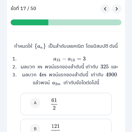
ข้อที่ 17 / 50
กำหนดให้
เป็นลำดับเลขคณิต โดยมีสมบัติ ดังนี้
{
a
n
}
a
15
−
a
13
=
3
ผลบวก
พจน์แรกของลำดับนี้ เท่ากับ
และ
m
325
ผลบวก
พจน์แรกของลำดับนี้ เท่ากับ
4
m
4900
แล้วพจน์
เท่ากับข้อใดต่อไปนี้
a
2
m
61
2
A
121
2
B