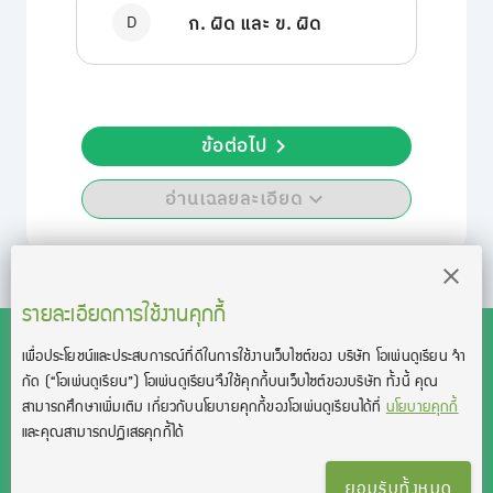
D
ก. ผิด และ ข. ผิด
ข้อต่อไป
อ่านเฉลยละเอียด
รายละเอียดการใช้งานคุกกี้
เพื่อประโยชน์และประสบการณ์ที่ดีในการใช้งานเว็บไซต์ของ บริษัท โอเพ่นดูเรียน จํา
สงวนลิขสิทธิ์โดย บริษัท โอเพ่นดูเรียน จำกัด 2021 ©︎ OpenDurian
กัด
(“โอเพ่นดูเรียน”)
โอเพ่นดูเรียนจึงใช้คุกกี้บนเว็บไซต์ของบริษัท ทั้งนี้ คุณ
Co., Ltd.
สามารถศึกษาเพิ่มเติม เกี่ยวกับนโยบายคุกกี้ของโอเพ่นดูเรียนได้ที่
นโยบายคุกกี้
TOEIC® and TOEFL® are registered trademarks of Educational Testing
และคุณสามารถปฏิเสธคุกกี้ได้
Service (ETS).
This product is not endorsed or approved by ETS.
ยอมรับทั้งหมด
เงื่อนไขการใช้งาน
นโยบายความเป็นส่วนตัว
ติดต่อเรา