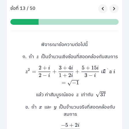
ข้อที่ 13 / 50
พิจารณาข้อความต่อไปนี้
ก. ถ้า
เป็นจำนวนเชิงซ้อนที่สอดคล้องกับสมการ
z
z
2
=
2
+
i
2
−
i
+
3
+
4
i
1
+
2
i
+
5
+
15
i
3
−
i
เมื่อ
i
=
−
1
่
เ
ม
ื
อ
37
แล้ว ค่าสัมบูรณ์ของ
เท่ากับ
z
ข. ถ้า
และ
เป็นจำนวนจริงที่สอดคล้องกับ
x
y
สมการ
−
5
+
2
i
x
+
y
i
=
10
i
(
i
+
1
)
(
i
+
2
)
(
i
+
3
)
(
i
+
4
)