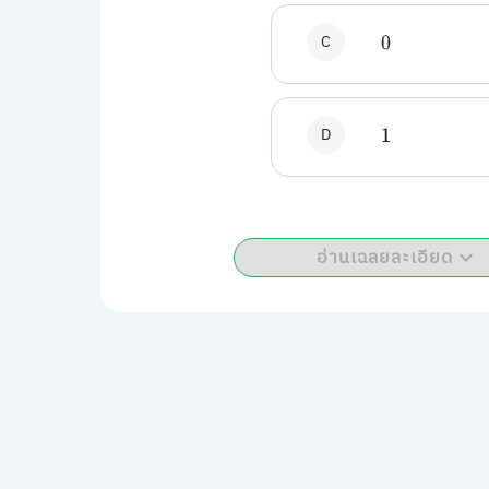
C
0
D
1
อ่านเฉลยละเอียด