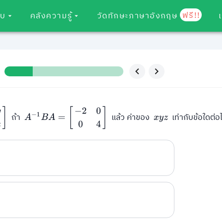
ฟรี!!
อบ
คลังความรู้
วัดทักษะภาษาอังกฤษ
A
−
1
B
A
=
[
−
2
0
0
4
]
ถ้า
แล้ว ค่าของ
เท่ากับข้อใดต่อไ
x
y
z