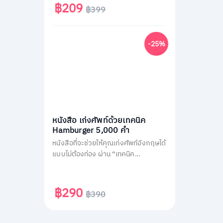
จีนได้ทันที
฿209
฿399
-25%
หนังสือ เก่งศัพท์ด้วยเทคนิค
Hamburger 5,000 คำ
หนังสือที่จะช่วยให้คุณเก่งศัพท์อังกฤษได้
แบบไม่ต้องท่อง ผ่าน “เทคนิค
Hamburger” ลัดจำศัพท์ทีเดียวเป็น
หมวด แตกยอดได้มากกว่า 30 คำ เปลี่ยน
คนพื้นฐานน้อยและคนไม่ชอบท่องจำ ให้
฿290
฿390
กลายเป็นคนพูดอังกฤษคล่อง