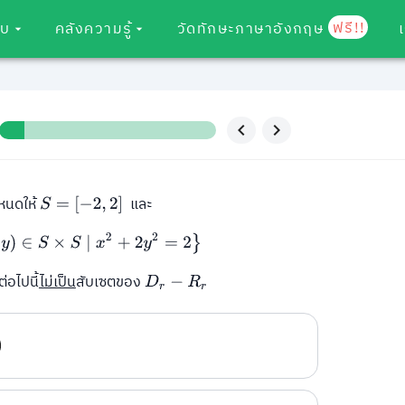
ฟรี!!
อบ
คลังความรู้
วัดทักษะภาษาอังกฤษ
หนดให้
และ
S
=
[
−
2
,
2
]
=
{
(
x
,
y
)
∈
S
×
S
∣
x
2
+
2
y
2
=
2
}
่อไปนี้
ไม่เป็น
สับเซตของ
D
r
−
R
r