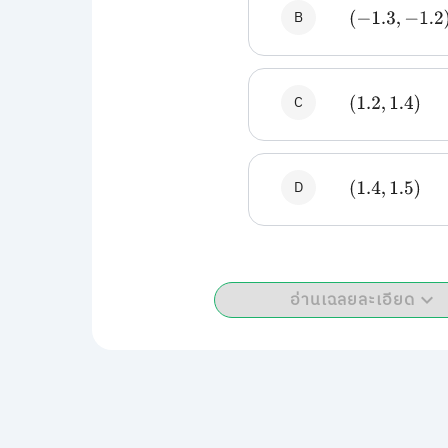
B
(
−
1.3
,
−
1.2
)
C
(
1.2
,
1.4
)
D
(
1.4
,
1.5
)
อ่านเฉลยละเอียด