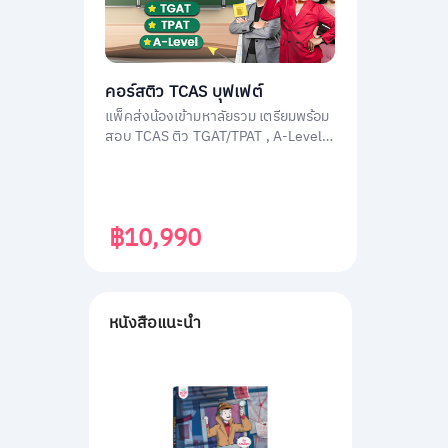
คอร์สติว TCAS บุฟเฟต์
แพ็คส่งน้องเข้ามหาลัยรวม เตรียมพร้อม
สอบ TCAS ติว TGAT/TPAT , A-Level
(วิชาสามัญ) , กสพท โดยติวเตอร์ผู้
เชี่ยวชาญทุกวิชา ประสบการณ์สูง
฿10,990
หนังสือแนะนำ