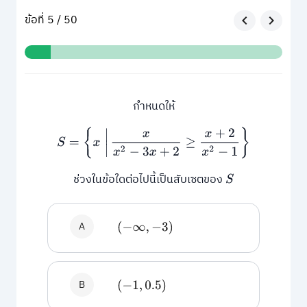
ข้อที่ 5 / 50
กำหนดให้
S
=
{
x
|
x
x
2
−
3
x
+
2
≥
x
+
2
x
2
−
1
}
ช่วงในข้อใดต่อไปนี้เป็นสับเซตของ
S
A
(
−
∞
,
−
3
)
B
(
−
1
,
0.5
)