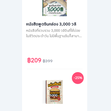
หนังสือพูดจีนคล่อง 3,000 วลี
หนังสือที่รวบรวม 3,000 วลีจีนที่ใช้บ่อย
ในชีวิตประจำวัน ไม่มีพื้นฐานจีนก็สามารถ
พูดได้ทันทีด้วยคำอ่านภาษาไทย โดยใน
เล่มจะเรียงลำดับวลีจีนตามคำแปลภาษา
ไทย เพื่อให้เปิดใช้ง่าย แค่คิดเป็นไทยก็พูด
จีนได้ทันที
฿209
฿399
-25%