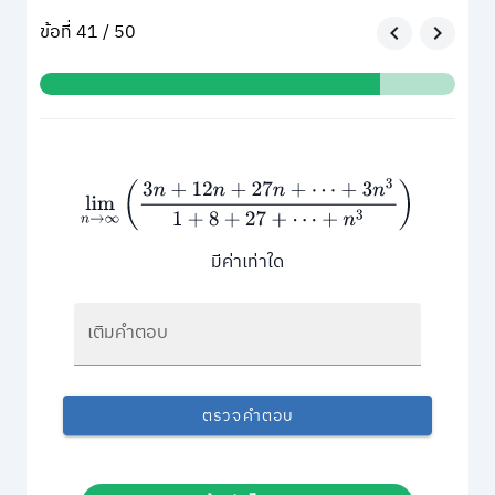
ข้อที่ 41 / 50
lim
n
→
∞
(
3
n
+
12
n
+
27
n
+
⋯
+
3
n
3
1
+
8
+
27
+
⋯
+
n
3
)
มีค่าเท่าใด
เติมคำตอบ
ตรวจคำตอบ