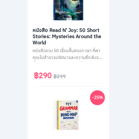
หนังสือ Read N' Joy: 50 Short
Stories: Mysteries Around the
World
หนังสือรวม 50 เรื่องสั้นสองภาษา ที่พา
คุณไปสำรวจปริศนาและความลึกลับจาก
ทั่วโลก เช่น พีระมิด, เอเลียนที่ Area 51
และสามเหลี่ยมเบอร์มิวด้า อ่านง่าย จบใน
฿290
฿299
หน้าเดียว พร้อม QR Code ฟังเสียง
เจ้าของภาษา และคำศัพท์สำคัญกว่า
1,500 คำ ช่วยพัฒนาทักษะอ่าน-ฟัง
-25%
ภาษาอังกฤษได้อย่างสนุกสนาน เหมาะ
สำหรับผู้ที่ชอบเรื่องลึกลับและต้องการ
ฝึกภาษาในเวลาเดียวกัน