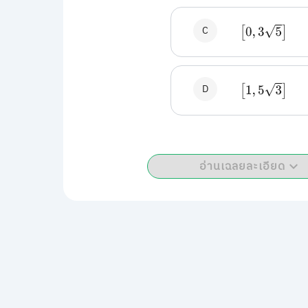
C
[
0
,
3
5
]
D
[
1
,
5
3
]
อ่านเฉลยละเอียด