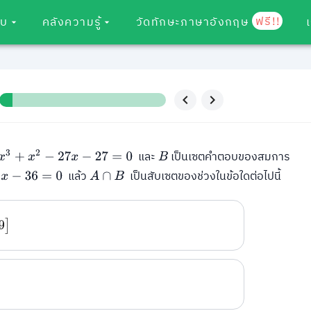
ฟรี!!
อบ
คลังความรู้
วัดทักษะภาษาอังกฤษ
และ
เป็นเซตคำตอบของสมการ
x
3
+
x
2
−
27
x
−
27
=
0
B
แล้ว
เป็นสับเซตของช่วงในข้อใดต่อไปนี้
A
∩
B