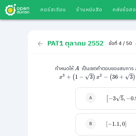
คอร์สเรียน
ร้านหนังสือ
คลังข้อส
PAT1 ตุลาคม 2552
ข้อที่ 4 / 50
กำหนดให้
เป็นเซตคำตอบของสมการ
A
x
3
+
(
1
−
3
)
x
2
−
(
36
+
3
)
x
−
36
=
0
A
[
−
3
5
,
−
0.9
]
B
[
−
1.1
,
0
]