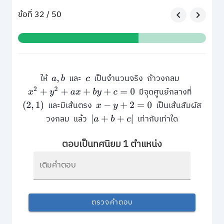
ข้อที่ 32 / 50
ให้
และ
เป็นจำนวนจริง ถ้าวงกลม
a
,
b
c
มีจุดศูนย์กลางที่
x
2
+
y
2
+
a
x
+
b
y
+
c
=
0
และมีเส้นตรง
เป็นเส้นสัมผัส
(
2
,
1
)
x
−
y
+
2
=
0
วงกลม แล้ว
เท่ากับเท่าใด
|
a
+
b
+
c
|
ตอบเป็นทศนิยม 1 ตำแหน่ง
เติมคำตอบ
ตรวจคำตอบ