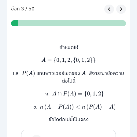
ข้อที่ 3 / 50
กำหนดให้
A
=
{
0
,
1
,
2
,
{
0
,
1
,
2
}
}
และ
แทนพาวเวอร์เซตของ
พิจารณาข้อความ
P
(
A
)
A
ต่อไปนี้
ก.
A
∩
P
(
A
)
=
{
0
,
1
,
2
}
ข.
n
(
A
−
P
(
A
)
)
<
n
(
P
(
A
)
−
A
)
ข้อใดต่อไปนี้เป็นจริง