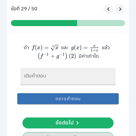
ข้อที่ 29 / 50
ถ้า
และ
แล้ว
f
(
x
)
=
x
3
g
(
x
)
=
x
1
+
x
มีค่าเท่าใด
(
f
−
1
+
g
−
1
)
(
2
)
เติมคำตอบ
ตรวจคำตอบ
ข้อต่อไป