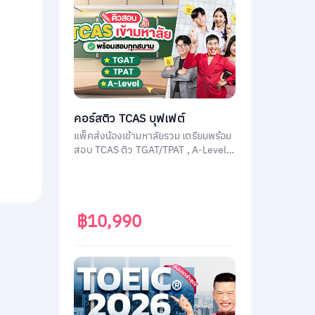
คอร์สติว TCAS บุฟเฟต์
แพ็คส่งน้องเข้ามหาลัยรวม เตรียมพร้อม
สอบ TCAS ติว TGAT/TPAT , A-Level
(วิชาสามัญ) , กสพท โดยติวเตอร์ผู้
เชี่ยวชาญทุกวิชา ประสบการณ์สูง
฿10,990