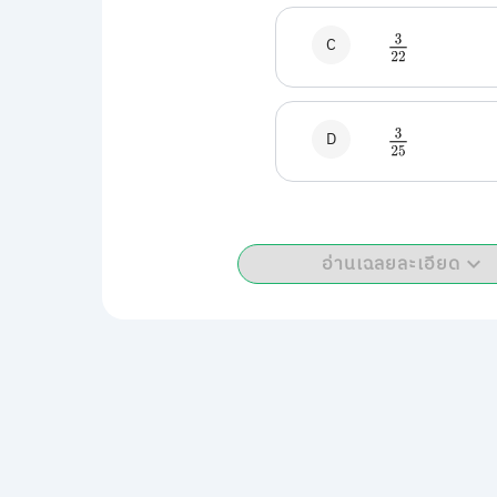
C
3
22
D
3
25
อ่านเฉลยละเอียด