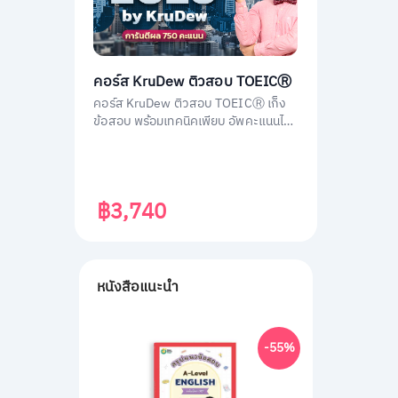
คอร์ส KruDew ติวสอบ TOEICⓇ
คอร์ส KruDew ติวสอบ TOEICⓇ เก็ง
ข้อสอบ พร้อมเทคนิคเพียบ อัพคะแนนได้
พุ่งพรวด ในเวลาไม่ถึงเดือน!
฿3,740
หนังสือแนะนำ
-55%