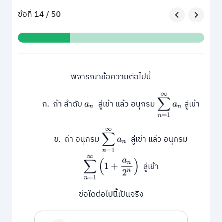
ข้อที่ 14 / 50
พิจารณาข้อความต่อไปนี้
∑
n
=
1
∞
a
n
ก. ถ้า ลำดับ
ลู่เข้า แล้ว อนุกรม
ลู่เข้า
a
n
∑
n
=
1
∞
a
n
ข. ถ้า อนุกรม
ลู่เข้า แล้ว อนุกรม
∑
n
=
1
∞
(
1
+
a
n
2
n
)
ลู่เข้า
ข้อใดต่อไปนี้เป็นจริง