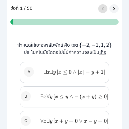
ข้อที่ 1 / 50
กำหนดให้เอกภพสัมพัทธ์ คือ เซต
{
−
2
,
−
1
,
1
,
2
}
ประโยคในข้อใดต่อไปนี้มีค่าความจริงเป็น
เท็จ
A
∃
x
∃
y
[
x
≤
0
∧
|
x
|
=
y
+
1
]
B
∃
x
∀
y
[
x
≤
y
∧
−
(
x
+
y
)
≥
0
]
C
∀
x
∃
y
[
x
+
y
=
0
∨
x
−
y
=
0
]