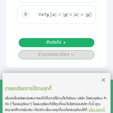
D
∀
x
∀
y
[
|
x
|
<
|
y
|
∨
|
x
|
>
|
y
|
]
ข้อต่อไป
อ่านเฉลยละเอียด
รายละเอียดการใช้งานคุกกี้
เพื่อประโยชน์และประสบการณ์ที่ดีในการใช้งานเว็บไซต์ของ บริษัท โอเพ่นดูเรียน จํา
สงวนลิขสิทธิ์โดย บริษัท โอเพ่นดูเรียน จำกัด 2021 ©︎ OpenDurian
กัด
(“โอเพ่นดูเรียน”)
โอเพ่นดูเรียนจึงใช้คุกกี้บนเว็บไซต์ของบริษัท ทั้งนี้ คุณ
Co., Ltd.
สามารถศึกษาเพิ่มเติม เกี่ยวกับนโยบายคุกกี้ของโอเพ่นดูเรียนได้ที่
นโยบายคุกกี้
TOEIC® and TOEFL® are registered trademarks of Educational Testing