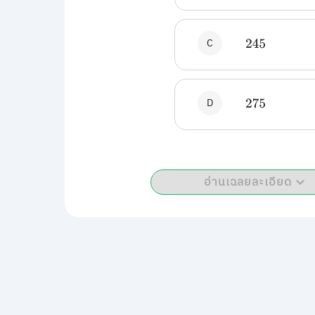
C
245
D
275
อ่านเฉลยละเอียด