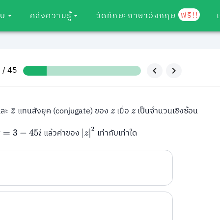
ฟรี!!
อบ
คลังความรู้
วัดทักษะภาษาอังกฤษ
9 / 45
ละ
แทนสังยุค (conjugate) ของ
เมื่อ
เป็นจำนวนเชิงซ้อน
z
¯
z
z
|
z
|
2
แล้วค่าของ
เท่ากับเท่าใด
−
45
i