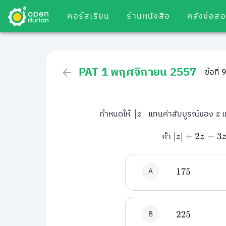
คอร์สเรียน
ร้านหนังสือ
คลังข้อส
PAT 1 พฤศจิกายน 2557
ข้อที่ 
กำหนดให้
แทนค่าสัมบูรณ์ของ
แ
|
z
|
z
ถ้า
|
z
|
+
2
z
¯
−
3
z
=
3
A
175
B
225