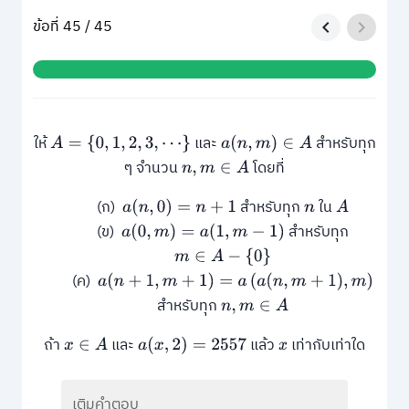
ข้อที่ 45 / 45
ให้
และ
สำหรับทุก
A
=
{
0
,
1
,
2
,
3
,
⋯
}
a
(
n
,
m
)
∈
A
ๆ จำนวน
โดยที่
n
,
m
∈
A
(ก)
สำหรับทุก
ใน
a
(
n
,
0
)
=
n
+
1
n
A
(ข)
สำหรับทุก
a
(
0
,
m
)
=
a
(
1
,
m
−
1
)
m
∈
A
−
{
0
}
(ค)
a
(
n
+
1
,
m
+
1
)
=
a
(
a
(
n
,
m
+
1
)
,
m
)
สำหรับทุก
n
,
m
∈
A
ถ้า
และ
แล้ว
เท่ากับเท่าใด
x
∈
A
a
(
x
,
2
)
=
2557
x
เติมคำตอบ