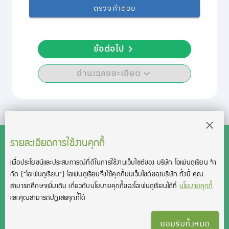
ตรวจคำตอบ
ข้อต่อไป
อ่านเฉลยละเอียด
รายละเอียดการใช้งานคุกกี้
เพื่อประโยชน์และประสบการณ์ที่ดีในการใช้งานเว็บไซต์ของ บริษัท โอเพ่นดูเรียน จํา
สงวนลิขสิทธิ์โดย บริษัท โอเพ่นดูเรียน จำกัด 2021 ©︎ OpenDurian
กัด
(“โอเพ่นดูเรียน”)
โอเพ่นดูเรียนจึงใช้คุกกี้บนเว็บไซต์ของบริษัท ทั้งนี้ คุณ
Co., Ltd.
สามารถศึกษาเพิ่มเติม เกี่ยวกับนโยบายคุกกี้ของโอเพ่นดูเรียนได้ที่
นโยบายคุกกี้
TOEIC® and TOEFL® are registered trademarks of Educational Testing
และคุณสามารถปฏิเสธคุกกี้ได้
Service (ETS).
This product is not endorsed or approved by ETS.
ยอมรับทั้งหมด
เงื่อนไขการใช้งาน
นโยบายความเป็นส่วนตัว
ติดต่อเรา