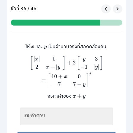
ข้อที่ 36 / 45
ให้
และ
เป็นจำนวนจริงที่สอดคล้องกับ
x
y
[
|
x
|
1
2
x
−
|
y
|
]
+
2
[
y
3
−
1
|
y
|
]
=
[
10
+
x
0
7
7
−
y
]
t
จงหาค่าของ
x
+
y
เติมคำตอบ