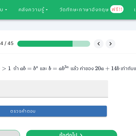
ฟรี!!
อบ
คลังความรู้
วัดทักษะภาษาอังกฤษ
 34 / 45
ถ้า
และ
แล้ว ค่าของ
เท่ากับเ
b
>
1
a
b
=
b
a
b
=
a
b
3
a
20
a
+
14
b
ตรวจคำตอบ
ข้อต่อไป