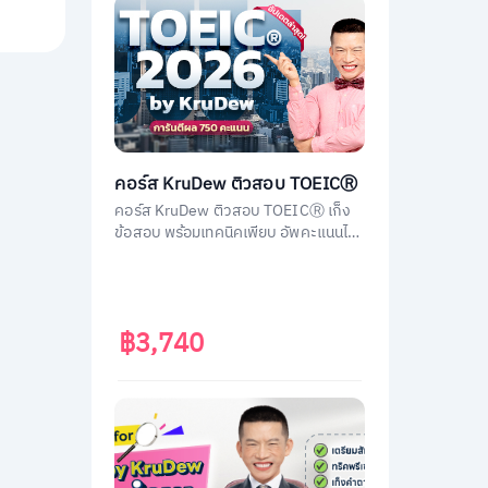
คอร์ส KruDew ติวสอบ TOEICⓇ
คอร์ส KruDew ติวสอบ TOEICⓇ เก็ง
ข้อสอบ พร้อมเทคนิคเพียบ อัพคะแนนได้
พุ่งพรวด ในเวลาไม่ถึงเดือน!
฿3,740