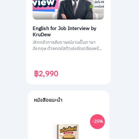
English for Job Interview by
KruDew
เลิกกลัวการสัมภาษณ์งานเป็นภาษา
อังกฤษ ด้วยคอร์สติวเร่งรัดเตรียมพร้อม
ประหยัดเวลา ได้งานชัวร์ ครูดิวเตรียม
คำถามที่เจอบ่อย วิธีการตอบมาครบหมด
แล้ว
฿2,990
หนังสือแนะนำ
-25%