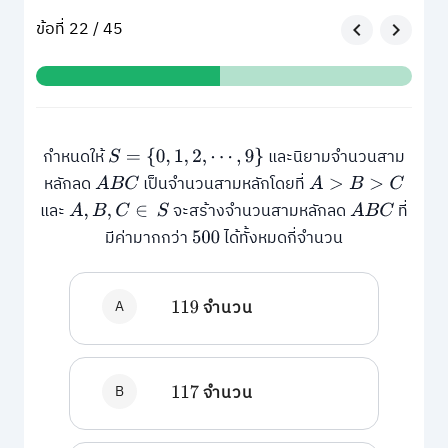
ข้อที่ 22 / 45
กำหนดให้
และนิยามจำนวนสาม
S
=
{
0
,
1
,
2
,
⋯
,
9
}
หลักลด
เป็นจำนวนสามหลักโดยที่
A
B
C
A
>
B
>
C
และ
จะสร้างจำนวนสามหลักลด
ที่
A
,
B
,
C
∈
S
A
B
C
มีค่ามากกว่า
ได้ทั้งหมดกี่จำนวน
500
A
จำนวน
119
B
จำนวน
117