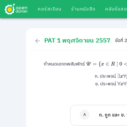
คอร์สเรียน
ร้านหนังสือ
คลังข้อส
PAT 1 พฤศจิกายน 2557
ข้อที่ 
กำหนดเอกภพสัมพัทธ์
U
=
{
x
∈
R
∣
0
<
x
<
1
}
ก. ประพจน์
∃
x
∀
ข. ประพจน์
∀
x
∀
A
ก. ถูก และ ข. 