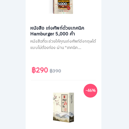
หนังสือ เก่งศัพท์ด้วยเทคนิค
Hamburger 5,000 คำ
หนังสือที่จะช่วยให้คุณเก่งศัพท์อังกฤษได้
แบบไม่ต้องท่อง ผ่าน “เทคนิค
Hamburger” ลัดจำศัพท์ทีเดียวเป็น
หมวด แตกยอดได้มากกว่า 30 คำ เปลี่ยน
คนพื้นฐานน้อยและคนไม่ชอบท่องจำ ให้
฿290
฿390
กลายเป็นคนพูดอังกฤษคล่อง
-46%