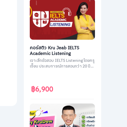
คอร์สติว Kru Jeab IELTS
Academic Listening
เจาะลึกข้อสอบ IELTS Listening โดยครู
เจี๊ยบ ประสบการณ์การสอนกว่า 20 ปี
พร้อมถ่ายทอดเทคนิคทำข้อสอบ IELTS
Listening ฉบับมืออาชีพ พิชิตคะแนนถึง
เป้า
฿6,900