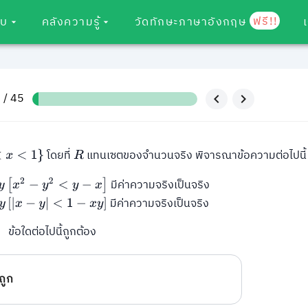
ฟรี!!
อบ
คลังความรู้
วัดทักษะภาษาอังกฤษ
2 / 45
โดยที่
แทนเซตของจำนวนจริง พิจารณาข้อความต่อไปนี้
R
มีค่าความจริงเป็นจริง
y
[
x
2
−
y
2
<
y
−
x
]
มีค่าความจริงเป็นจริง
y
[
|
x
−
y
|
<
1
−
x
y
]
ข้อใดต่อไปนี้ถูกต้อง
ถูก