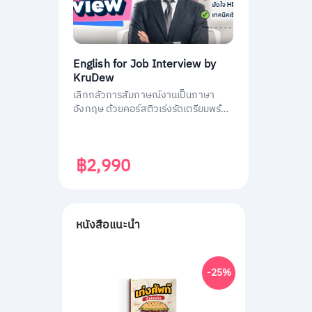
English for Job Interview by
KruDew
เลิกกลัวการสัมภาษณ์งานเป็นภาษา
อังกฤษ ด้วยคอร์สติวเร่งรัดเตรียมพร้อม
ประหยัดเวลา ได้งานชัวร์ ครูดิวเตรียม
คำถามที่เจอบ่อย วิธีการตอบมาครบหมด
แล้ว
฿2,990
หนังสือแนะนำ
-25%