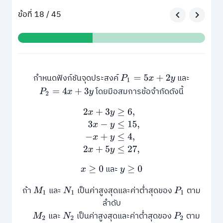
ข้อที่ 18 / 45
กำหนดฟังก์ชันจุดประสงค์
และ
P
1
=
5
x
+
2
y
โดยมีอสมการข้อจำกัดดังนี้
P
2
=
4
x
+
3
y
2
x
+
3
y
≥
6
,
3
x
−
y
≤
15
,
−
x
+
y
≤
4
,
2
x
+
5
y
≤
27
,
และ
x
≥
0
y
≥
0
ถ้า
และ
เป็นค่าสูงสุดและค่าต่ำสุดของ
ตาม
M
1
N
1
P
1
ลำดับ
และ
เป็นค่าสูงสุดและค่าต่ำสุดของ
ตาม
M
2
N
2
P
2