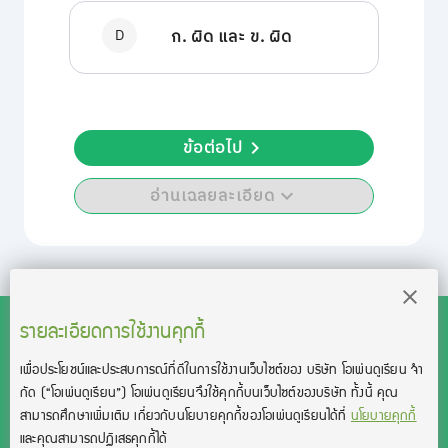
D
ก. ผิด และ ข. ผิด
ข้อต่อไป
อ่านเฉลยละเอียด
รายละเอียดการใช้งานคุกกี้
เพื่อประโยชน์และประสบการณ์ที่ดีในการใช้งานเว็บไซต์ของ บริษัท โอเพ่นดูเรียน จํา
สงวนลิขสิทธิ์โดย บริษัท โอเพ่นดูเรียน จำกัด 2021 ©︎ OpenDurian
กัด
(“โอเพ่นดูเรียน”)
โอเพ่นดูเรียนจึงใช้คุกกี้บนเว็บไซต์ของบริษัท ทั้งนี้ คุณ
Co., Ltd.
สามารถศึกษาเพิ่มเติม เกี่ยวกับนโยบายคุกกี้ของโอเพ่นดูเรียนได้ที่
นโยบายคุกกี้
TOEIC® and TOEFL® are registered trademarks of Educational Testing
และคุณสามารถปฏิเสธคุกกี้ได้
Service (ETS).