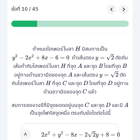
ข้อที่ 10 / 45
กำหนดไฮเพอร์โบลา
มีสมการเป็น
H
y
=
2
ถ้าเส้นตรง
ตัดกับ
y
2
−
2
x
2
+
8
x
−
6
=
0
เส้นกำกับไฮเพอร์โบลา
ที่จุด
และจุด
โดยที่จุด
H
A
B
B
y
=
2
อยู่ทางด้านขวามือของจุด
และเส้นตรง
ตัด
A
กับไฮเพอร์โบลา
ที่จุด
และจุด
โดยที่จุด
อยู่ทาง
H
C
D
D
ด้านขวามือของจุด
แล้ว
C
สมการของวงรีที่มีจุดยอดอยู่บนจุด
และจุด
และมี
C
D
A
เป็นจุดโฟกัสจุดหนึ่ง ตรงกับข้อใดต่อไปนี้
A
2
x
2
+
y
2
−
8
x
−
2
2
y
+
8
=
0