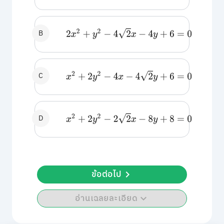
B
2
x
2
+
y
2
−
4
2
x
−
4
y
+
6
=
0
C
x
2
+
2
y
2
−
4
x
−
4
2
y
+
6
=
0
D
x
2
+
2
y
2
−
2
2
x
−
8
y
+
8
=
0
ข้อต่อไป
อ่านเฉลยละเอียด