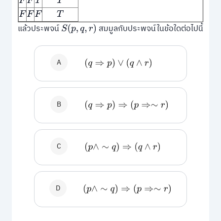
F
F
T
T
F
F
F
T
แล้วประพจน์
สมมูลกับประพจน์ในข้อใดต่อไปนี้
S
(
p
,
q
,
r
)
A
(
q
⇒
p
)
∨
(
q
∧
r
)
B
(
q
⇒
p
)
⇒
(
p
⇒∼
r
)
C
(
p
∧
∼
q
)
⇒
(
q
∧
r
)
D
(
p
∧
∼
q
)
⇒
(
p
⇒∼
r
)