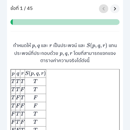
ข้อที่ 1 / 45
กำหนดให้
และ
เป็นประพจน์ และ
แทน
p
,
q
r
S
(
p
,
q
,
r
)
ประพจน์ที่ประกอบด้วย
โดยที่สามารถแจกแจง
p
,
q
,
r
ตารางค่าความจริงได้ดังนี้
p
q
r
S
(
p
,
q
,
r
)
T
T
T
T
T
T
F
T
T
F
T
F
T
F
F
F
F
T
T
T
F
T
F
T