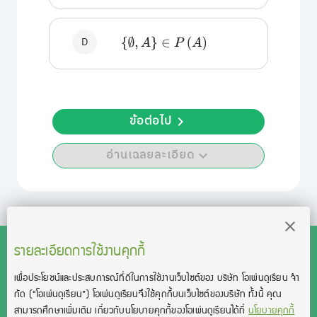
D
{
∅
,
A
}
∈
P
(
A
)
ข้อต่อไป
อ่านเฉลยละเอียด
รายละเอียดการใช้งานคุกกี้
เพื่อประโยชน์และประสบการณ์ที่ดีในการใช้งานเว็บไซต์ของ บริษัท โอเพ่นดูเรียน จํา
สงวนลิขสิทธิ์โดย บริษัท โอเพ่นดูเรียน จำกัด 2021 ©︎ OpenDurian
กัด
(“โอเพ่นดูเรียน”)
โอเพ่นดูเรียนจึงใช้คุกกี้บนเว็บไซต์ของบริษัท ทั้งนี้ คุณ
Co., Ltd.
สามารถศึกษาเพิ่มเติม เกี่ยวกับนโยบายคุกกี้ของโอเพ่นดูเรียนได้ที่
นโยบายคุกกี้
TOEIC® and TOEFL® are registered trademarks of Educational Testing