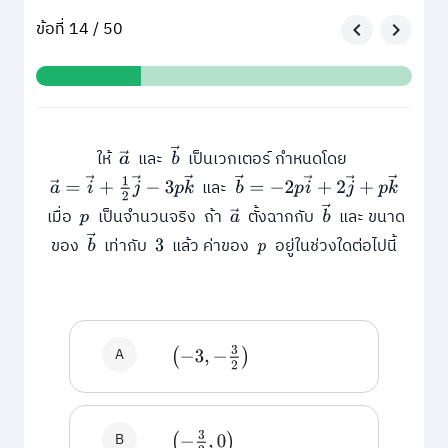
ข้อที่ 14 / 50
b
→
ให้
และ
เป็นเวกเตอร์ กำหนดโดย
a
→
b
→
=
−
2
p
i
→
+
2
j
→
+
p
k
→
a
→
=
i
→
+
1
2
j
→
−
3
p
k
→
และ
b
→
เมื่อ
เป็นจำนวนจริง ถ้า
ตั้งฉากกับ
และ ขนาด
p
a
→
b
→
ของ
เท่ากับ
แล้ว ค่าของ
อยู่ในช่วงใดต่อไปนี้
3
p
A
(
−
3
,
−
3
2
)
B
(
−
3
2
,
0
)