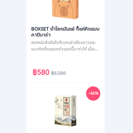
BOXSET ถ้าโลกมันแย่ ก็แค่คิดแบบ
คาปิบาร่า
เซตหนังสือฮีลใจที่บอกเล่าเรื่องราวและ
แนวคิดที่ครอบครัวแฮปปี้บาร่าใช้ เมื่อเจอ
สถานการณ์ไม่ได้ดั่งใจต่าง ๆ ที่คนส่วน
ใหญ่เจอได้ในชีวิตประจำวัน เช่น เรื่องงาน
เรื่องความรัก หรือเรื่องของสังคม รวม
฿580
฿1280
กว่า 70 สถานการณ์ เพื่อเปลี่ยนมุมมอง
แนวคิดการรับมือกับปัญหาได้ดียิ่งขึ้น มา
พร้อมของแถมสุดน่ารักแบบจัดเต็มทั้ง
-46%
สติกเกอร์ และที่คั่นคาปิบาร่า