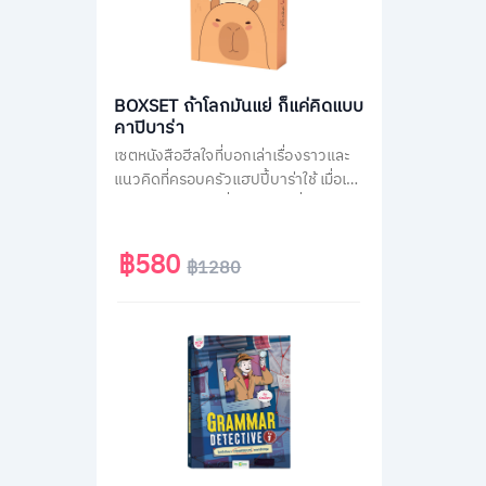
BOXSET ถ้าโลกมันแย่ ก็แค่คิดแบบ
คาปิบาร่า
เซตหนังสือฮีลใจที่บอกเล่าเรื่องราวและ
แนวคิดที่ครอบครัวแฮปปี้บาร่าใช้ เมื่อเจอ
สถานการณ์ไม่ได้ดั่งใจต่าง ๆ ที่คนส่วน
ใหญ่เจอได้ในชีวิตประจำวัน เช่น เรื่องงาน
เรื่องความรัก หรือเรื่องของสังคม รวม
฿580
฿1280
กว่า 70 สถานการณ์ เพื่อเปลี่ยนมุมมอง
แนวคิดการรับมือกับปัญหาได้ดียิ่งขึ้น มา
พร้อมของแถมสุดน่ารักแบบจัดเต็มทั้ง
สติกเกอร์ และที่คั่นคาปิบาร่า