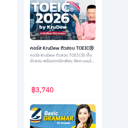
คอร์ส KruDew ติวสอบ TOEICⓇ
คอร์ส KruDew ติวสอบ TOEICⓇ เก็ง
ข้อสอบ พร้อมเทคนิคเพียบ อัพคะแนนได้
พุ่งพรวด ในเวลาไม่ถึงเดือน!
฿3,740