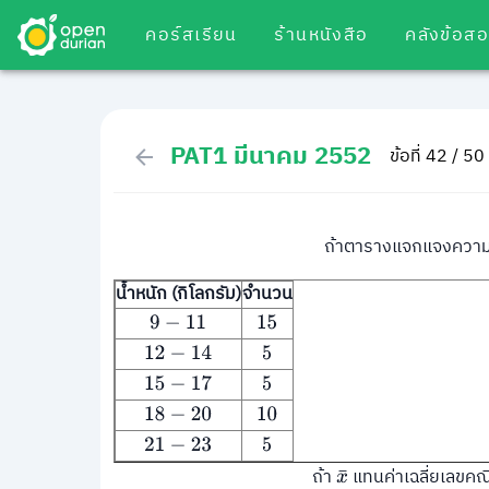
คอร์สเรียน
ร้านหนังสือ
คลังข้อส
PAT1 มีนาคม 2552
ข้อที่ 42 / 50
ถ้าตารางแจกแจงความ
น้ำหนัก (กิโลกรัม)
จำนวน
9
−
11
15
12
−
14
5
15
−
17
5
18
−
20
10
21
−
23
5
ถ้า
แทนค่าเฉลี่ยเลขคณิ
x
¯