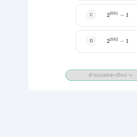
C
2
2551
−
1
D
2
2552
−
1
อ่านเฉลยละเอียด