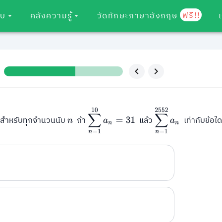
ฟรี!!
อบ
คลังความรู้
วัดทักษะภาษาอังกฤษ
∑
n
=
1
10
a
n
=
31
∑
n
=
1
2552
a
n
สำหรับทุกจำนวนนับ
ถ้า
แล้ว
เท่ากับข้อใดต
n