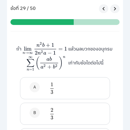
ข้อที่ 29 / 50
lim
n
→
∞
n
2
b
+
1
2
n
2
a
−
1
=
1
ถ้า
แล้วผลบวกของอนุกรม
∑
n
=
1
∞
(
a
b
a
2
+
b
2
)
n
เท่ากับข้อใดต่อไปนี้
1
3
A
2
3
B