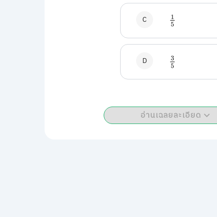
C
1
5
D
3
5
อ่านเฉลยละเอียด