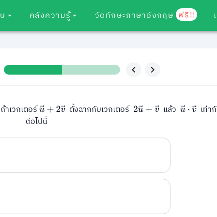
ฟรี!!
อบ
คลังความรู้
วัดทักษะภาษาอังกฤษ
 ถ้าเวกเตอร์
ตั้งฉากกับเวกเตอร์
แล้ว
เท่าก
u
→
+
2
v
→
2
u
→
+
v
→
u
→
⋅
v
→
ต่อไปนี้