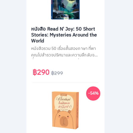
หนังสือ Read N' Joy: 50 Short
Stories: Mysteries Around the
World
หนังสือรวม 50 เรื่องสั้นสองภาษา ที่พา
คุณไปสำรวจปริศนาและความลึกลับจาก
ทั่วโลก เช่น พีระมิด, เอเลียนที่ Area 51
และสามเหลี่ยมเบอร์มิวด้า อ่านง่าย จบใน
฿290
฿299
หน้าเดียว พร้อม QR Code ฟังเสียง
เจ้าของภาษา และคำศัพท์สำคัญกว่า
1,500 คำ ช่วยพัฒนาทักษะอ่าน-ฟัง
-54%
ภาษาอังกฤษได้อย่างสนุกสนาน เหมาะ
สำหรับผู้ที่ชอบเรื่องลึกลับและต้องการ
ฝึกภาษาในเวลาเดียวกัน