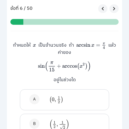
ข้อที่ 6 / 50
กำหนดให้
เป็นจำนวนจริง ถ้า
แล้ว
x
arcsin
x
=
π
4
ค่าของ
sin
(
π
15
+
arccos
(
x
2
)
)
อยู่ในช่วงใด
A
(
0
,
1
2
)
(
1
2
,
1
2
)
B