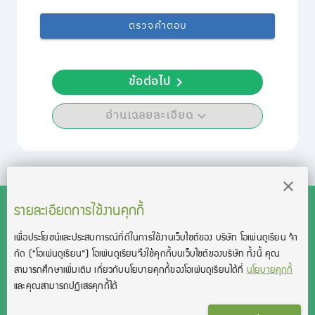
ตรวจคำตอบ
ข้อต่อไป
อ่านเฉลยละเอียด
รายละเอียดการใช้งานคุกกี้
เพื่อประโยชน์และประสบการณ์ที่ดีในการใช้งานเว็บไซต์ของ บริษัท โอเพ่นดูเรียน จํา
สงวนลิขสิทธิ์โดย บริษัท โอเพ่นดูเรียน จำกัด 2021 ©︎ OpenDurian
กัด
(“โอเพ่นดูเรียน”)
โอเพ่นดูเรียนจึงใช้คุกกี้บนเว็บไซต์ของบริษัท ทั้งนี้ คุณ
Co., Ltd.
สามารถศึกษาเพิ่มเติม เกี่ยวกับนโยบายคุกกี้ของโอเพ่นดูเรียนได้ที่
นโยบายคุกกี้
TOEIC® and TOEFL® are registered trademarks of Educational Testing
และคุณสามารถปฏิเสธคุกกี้ได้
Service (ETS).
This product is not endorsed or approved by ETS.