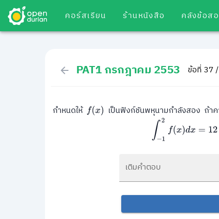
คอร์สเรียน
ร้านหนังสือ
คลังข้อส
PAT1 กรกฎาคม 2553
ข้อที่ 37 
กำหนดให้
เป็นฟังก์ชันพหุนามกำลังสอง ถ้าค
f
(
x
)
∫
−
1
2
f
(
x
)
d
x
=
12
เติมคำตอบ