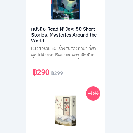
หนังสือ Read N' Joy: 50 Short
Stories: Mysteries Around the
World
หนังสือรวม 50 เรื่องสั้นสองภาษา ที่พา
คุณไปสำรวจปริศนาและความลึกลับจาก
ทั่วโลก เช่น พีระมิด, เอเลียนที่ Area 51
และสามเหลี่ยมเบอร์มิวด้า อ่านง่าย จบใน
฿290
฿299
หน้าเดียว พร้อม QR Code ฟังเสียง
เจ้าของภาษา และคำศัพท์สำคัญกว่า
1,500 คำ ช่วยพัฒนาทักษะอ่าน-ฟัง
-46%
ภาษาอังกฤษได้อย่างสนุกสนาน เหมาะ
สำหรับผู้ที่ชอบเรื่องลึกลับและต้องการ
ฝึกภาษาในเวลาเดียวกัน