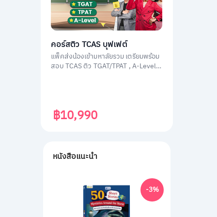
คอร์สติว TCAS บุฟเฟต์
แพ็คส่งน้องเข้ามหาลัยรวม เตรียมพร้อม
สอบ TCAS ติว TGAT/TPAT , A-Level
(วิชาสามัญ) , กสพท โดยติวเตอร์ผู้
เชี่ยวชาญทุกวิชา ประสบการณ์สูง
฿10,990
หนังสือแนะนำ
-3%