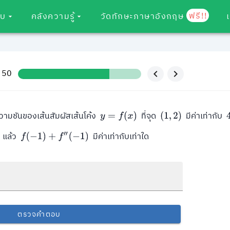
ฟรี!!
อบ
คลังความรู้
วัดทักษะภาษาอังกฤษ
/ 50
วามชันของเส้นสัมผัสเส้นโค้ง
ที่จุด
มีค่าเท่ากับ
y
=
f
(
x
)
(
1
,
2
)
แล้ว
มีค่าเท่ากับเท่าใด
f
(
−
1
)
+
f
′
′
(
−
1
)
ตรวจคำตอบ