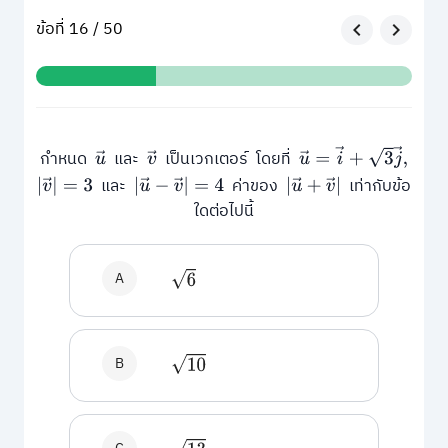
ข้อที่ 16 / 50
u
→
=
i
→
+
3
j
→
,
กำหนด
และ
เป็นเวกเตอร์ โดยที่
u
→
v
→
และ
ค่าของ
เท่ากับข้อ
|
v
→
|
=
3
|
u
→
−
v
→
|
=
4
|
u
→
+
v
→
|
ใดต่อไปนี้
A
6
B
10