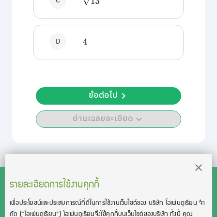
C
13
D
4
ข้อต่อไป
อ่านเฉลยละเอียด
รายละเอียดการใช้งานคุกกี้
เพื่อประโยชน์และประสบการณ์ที่ดีในการใช้งานเว็บไซต์ของ บริษัท โอเพ่นดูเรียน จํา
สงวนลิขสิทธิ์โดย บริษัท โอเพ่นดูเรียน จำกัด 2021 ©︎ OpenDurian
กัด
(“โอเพ่นดูเรียน”)
โอเพ่นดูเรียนจึงใช้คุกกี้บนเว็บไซต์ของบริษัท ทั้งนี้ คุณ