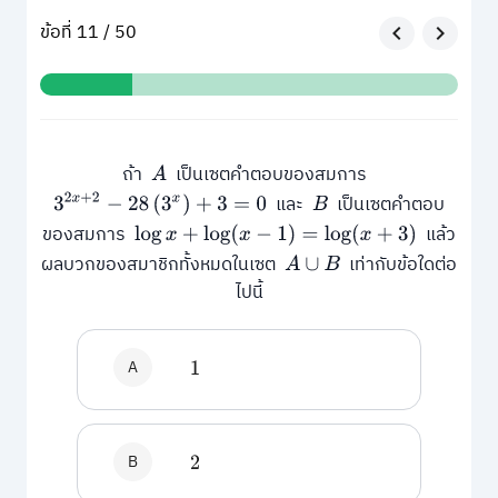
ข้อที่ 11 / 50
ถ้า
เป็นเซตคำตอบของสมการ
A
และ
เป็นเซตคำตอบ
3
2
x
+
2
−
28
(
3
x
)
+
3
=
0
B
ของสมการ
แล้ว
log
x
+
log
(
x
−
1
)
=
log
(
x
+
3
)
ผลบวกของสมาชิกทั้งหมดในเซต
เท่ากับข้อใดต่อ
A
∪
B
ไปนี้
A
1
B
2